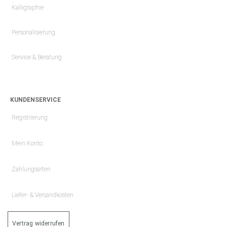
Kalligraphie
Personalisierung
Service & Beratung
KUNDENSERVICE
Registrierung
Mein Konto
Zahlungsarten
Liefer- & Versandkosten
Vertrag widerrufen