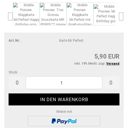
Art.Nr.:
Karte Mr Perfect
5,90 EUR
inkl. 19% MwSt. zzgl.
Versand
Stück:
Stück
Weiter mit