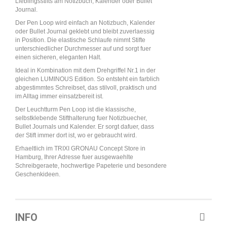
Lieblingsstifts am Notizbuch, Kalender oder Bullet
Journal.
Der Pen Loop wird einfach an Notizbuch, Kalender
oder Bullet Journal geklebt und bleibt zuverlaessig
in Position. Die elastische Schlaufe nimmt Stifte
unterschiedlicher Durchmesser auf und sorgt fuer
einen sicheren, eleganten Halt.
Ideal in Kombination mit dem Drehgriffel Nr.1 in der
gleichen LUMINOUS Edition. So entsteht ein farblich
abgestimmtes Schreibset, das stilvoll, praktisch und
im Alltag immer einsatzbereit ist.
Der Leuchtturm Pen Loop ist die klassische,
selbstklebende Stifthalterung fuer Notizbuecher,
Bullet Journals und Kalender. Er sorgt dafuer, dass
der Stift immer dort ist, wo er gebraucht wird.
Erhaeltlich im TRIXI GRONAU Concept Store in
Hamburg, Ihrer Adresse fuer ausgewaehlte
Schreibgeraete, hochwertige Papeterie und besondere
Geschenkideen.
INFO