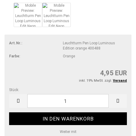
Art.Nr.:
Leuchtturm Pen Loop Luminous
Edition orange 400488
Farbe:
Orange
4,95 EUR
inkl. 19% MwSt. zzgl.
Versand
Stück:
Stück
Weiter mit