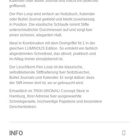
Kalender oder Bullet Journal und macht ihn jederzeit
griffbereit.
Der Pen Loop wird einfach an Notizbuch, Kalender
oder Bullet Journal geklebt und bleibt zuverlaessig
in Position. Die elastische Schlaufe nimmt Stifte
unterschiedlicher Durchmesser auf und sorgt fuer
einen sicheren, eleganten Halt.
Ideal in Kombination mit dem Drehgriffel Nr.1 in der
gleichen LUMINOUS Edition. So entsteht ein farblich
abgestimmtes Schreibset, das stilvoll, praktisch und
im Alltag immer einsatzbereit ist.
Der Leuchtturm Pen Loop ist die klassische,
selbstklebende Stifthalterung fuer Notizbuecher,
Bullet Journals und Kalender. Er sorgt dafuer, dass
der Stift immer dort ist, wo er gebraucht wird.
Erhaeltlich im TRIXI GRONAU Concept Store in
Hamburg, Ihrer Adresse fuer ausgewaehlte
Schreibgeraete, hochwertige Papeterie und besondere
Geschenkideen.
INFO