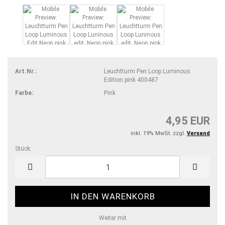
Art.Nr.:
Leuchtturm Pen Loop Luminous
Edition pink 400487
Farbe:
Pink
4,95 EUR
inkl. 19% MwSt. zzgl.
Versand
Stück:
Stück
Weiter mit