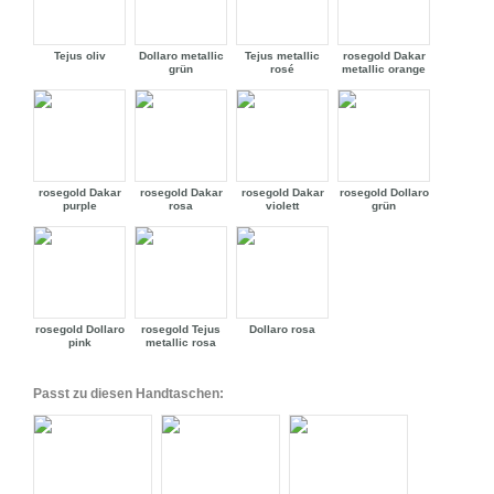
Tejus oliv
Dollaro metallic
Tejus metallic
rosegold Dakar
grün
rosé
metallic orange
rosegold Dakar
rosegold Dakar
rosegold Dakar
rosegold Dollaro
purple
rosa
violett
grün
rosegold Dollaro
rosegold Tejus
Dollaro rosa
pink
metallic rosa
Passt zu diesen Handtaschen: