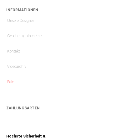
INFORMATIONEN
Unsere Designer
Geschenkgutscheine
Kontakt
Videoarchiv
Sale
ZAHLUNGSARTEN
Höchste Sicherheit &