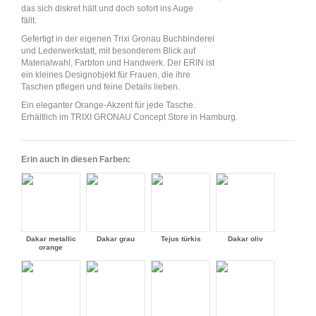
das sich diskret hält und doch sofort ins Auge
fällt.
Gefertigt in der eigenen Trixi Gronau Buchbinderei
und Lederwerkstatt, mit besonderem Blick auf
Materialwahl, Farbton und Handwerk. Der ERIN ist
ein kleines Designobjekt für Frauen, die ihre
Taschen pflegen und feine Details lieben.
Ein eleganter Orange-Akzent für jede Tasche.
Erhältlich im TRIXI GRONAU Concept Store in Hamburg.
Erin auch in diesen Farben:
Dakar metallic
Dakar grau
Tejus türkis
Dakar oliv
orange