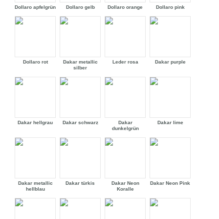
Dollaro apfelgrün
Dollaro gelb
Dollaro orange
Dollaro pink
Dollaro rot
Dakar metallic
Leder rosa
Dakar purple
silber
Dakar hellgrau
Dakar schwarz
Dakar
Dakar lime
dunkelgrün
Dakar metallic
Dakar türkis
Dakar Neon
Dakar Neon Pink
hellblau
Koralle