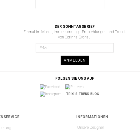
DER SONNTAGSBRIEF
Einmal im Monat, immer sonntags: Empfehlungen und Trends
von Corinna Gronau.
ANMELDEN
FOLGEN SIE UNS AUF
TRIXI´S TREND BLOG
NSERVICE
INFORMATIONEN
Unsere Designer
rierung