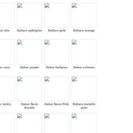
ar oliv
Dollaro apfelgrün
Dollaro gelb
Dollaro orange
er rosa
Dakar purple
Dakar hellgrau
Dakar schwarz
r türkis
Dakar Neon
Dakar Neon Pink
Dollaro metallic
Koralle
grün