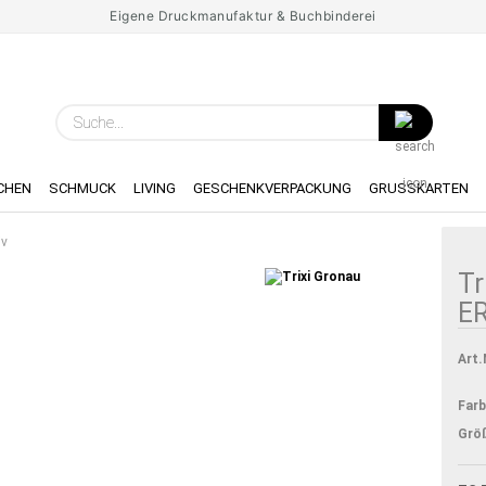
Eigene Druckmanufaktur & Buchbinderei
Spr
Suche...
Lie
CHEN
SCHMUCK
LIVING
GESCHENKVERPACKUNG
GRUSSKARTEN
iv
Tr
ER
Art.
Farb
Grö