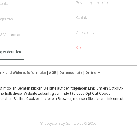
Geschenkgutscheine
Konto
Kontakt
ngsarten
Videoarchiv
- & Versandkosten
Sale
ag widerrufen
ht- und Widerrufsformular
|
AGB
|
Datenschutz
|
Online —
 mobilen Geräten klicken Sie bitte auf den folgenden Link, um ein Opt-Out-
nerhalb dieser Website zukünftig verhindert (dieses Opt-Out-Cookie
 löschen Sie Ihre Cookies in diesem Browser, müssen Sie diesen Link erneut
Shopsystem by Gambio.de © 2026