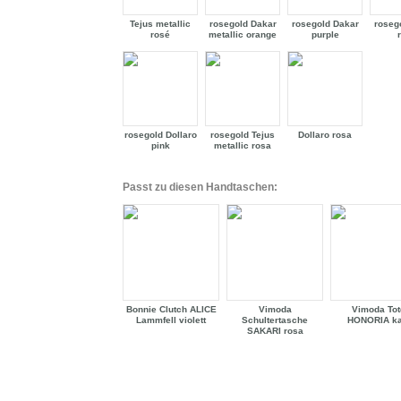
Tejus metallic
rosegold Dakar
rosegold Dakar
roseg
rosé
metallic orange
purple
rosegold Dollaro
rosegold Tejus
Dollaro rosa
pink
metallic rosa
Passt zu diesen Handtaschen:
Bonnie Clutch ALICE
Vimoda
Vimoda Tot
Lammfell violett
Schultertasche
HONORIA ka
SAKARI rosa