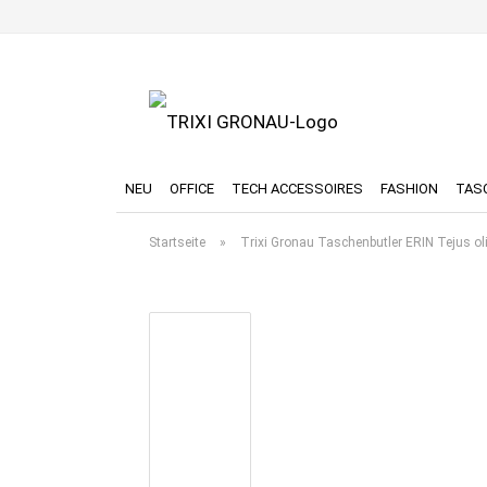
NEU
OFFICE
TECH ACCESSOIRES
FASHION
TAS
Startseite
»
Trixi Gronau Taschenbutler ERIN Tejus ol