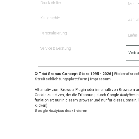
Druck Atelier
Mein 
Kalligraphie
Zahlu
Personalisierung
Liefer
Service & Beratung
Vertr
© Trixi Gronau Concept Store 1995 - 2026 |
Widerrufsrec
Streitschlichtungsplattform
|
Impressum
Alternativ zum Browser-Plugin oder innerhalb von Browsern auf
Cookie zu setzen, der die Erfassung durch Google
Analytics
in
funktioniert nur in diesem Browser und nur für diese Domain,
klicken):
Google
Analytics
deaktivieren