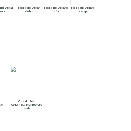
old Dakar
rosegold Dakar
rosegold Dollaro
rosegold Dollaro
rosa
violett
grün
orange
e
Vimoda Tote
ki
CALYPSO multicolore
pink