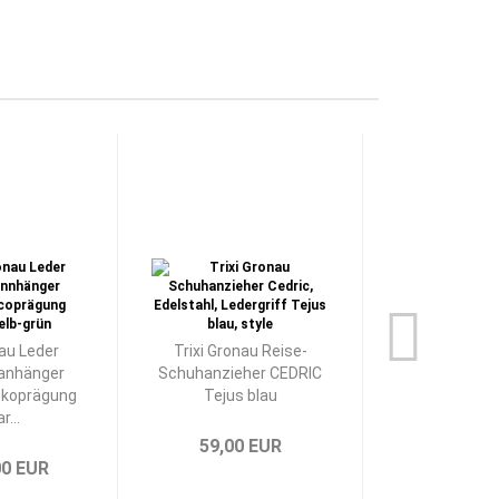
nau Leder
Trixi Gronau Reise-
Ekater
anhänger
Schuhanzieher CEDRIC
Freundschaf
koprägung
Tejus blau
STARFISH
r...
59,00 EUR
79,00 
00 EUR