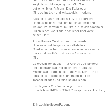
Der Trixi Gronau Taschenbutler ERIN Tejus oliv
zeigt einen ruhigen, eleganten Oliv-Ton
auf feiner Tejus-Prägung. Das Kalbsleder
fällt edel ins Licht und wirkt zugleich modern.
Als kleiner Taschenhalter schützt der ERIN Ihre
Handtasche davor, auf dem Boden abgestellt zu
werden. Im Restaurant, im Büro, auf Reisen oder beim
Lunch in der Stadt findet er an jeder Tischkante
seinen Platz.
Antiksilbernes Metall, schwarz gummierte
Unterseite und die geprägte Kalbsleder-
Oberfläche machen ihn zu einem feinen Accessoire,
das sich diskret hält und doch sofort ins Auge
fällt.
Gefertigt in der eigenen Trixi Gronau Buchbinderei
und Lederwerkstatt, mit besonderem Blick auf
Materialwahl, Farbton und Handwerk. Der ERIN ist
ein kleines Designobjekt für Frauen, die ihre
Taschen pflegen und feine Details lieben.
Ein eleganter Oliv-Akzent für jede Tasche.
Erhältlich im TRIXI GRONAU Concept Store in Hamburg.
Erin auch in diesen Farben: