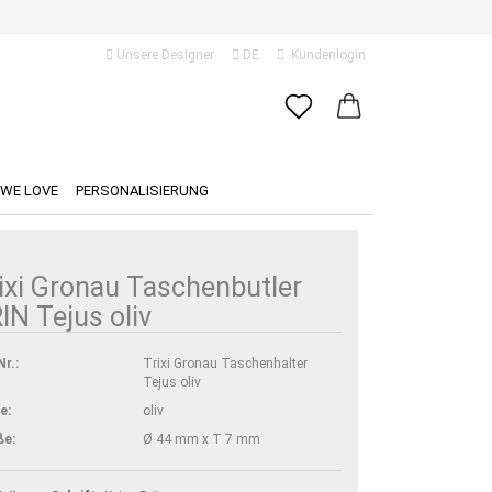
Unsere Designer
DE
Kundenlogin
ache auswählen
E-Mail
ferland
WE LOVE
PERSONALISIERUNG
Passwort
ixi Gronau Taschenbutler
IN Tejus oliv
Konto erstellen
Nr.:
Trixi Gronau Taschenhalter
Tejus oliv
Passwort vergessen?
e:
oliv
ße:
Ø 44 mm x T 7 mm