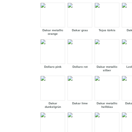
Dakar metallic
Dakar grau
Tejus türkis
Dak
orange
Dollaro pink
Dollaro rot
Dakar metallic
Led
silber
Dakar
Dakar lime
Dakar metallic
Daka
dunkelgrün
hellblau