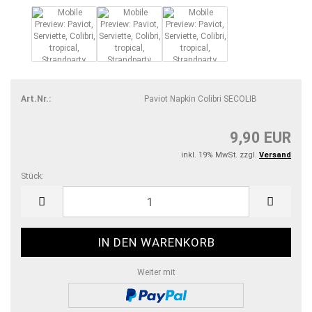
Art.Nr.:
Paviot Napkin Colibri SECOLIB
9,90 EUR
inkl. 19% MwSt. zzgl.
Versand
Stück:
Stück
Weiter mit