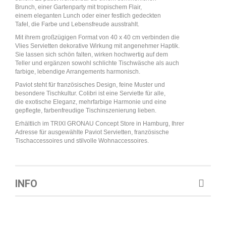
Brunch, einer Gartenparty mit tropischem Flair,
einem eleganten Lunch oder einer festlich gedeckten
Tafel, die Farbe und Lebensfreude ausstrahlt.
Mit ihrem großzügigen Format von 40 x 40 cm verbinden die
Vlies Servietten dekorative Wirkung mit angenehmer Haptik.
Sie lassen sich schön falten, wirken hochwertig auf dem
Teller und ergänzen sowohl schlichte Tischwäsche als auch
farbige, lebendige Arrangements harmonisch.
Paviot steht für französisches Design, feine Muster und
besondere Tischkultur. Colibri ist eine Serviette für alle,
die exotische Eleganz, mehrfarbige Harmonie und eine
gepflegte, farbenfreudige Tischinszenierung lieben.
Erhältlich im TRIXI GRONAU Concept Store in Hamburg, Ihrer
Adresse für ausgewählte Paviot Servietten, französische
Tischaccessoires und stilvolle Wohnaccessoires.
INFO