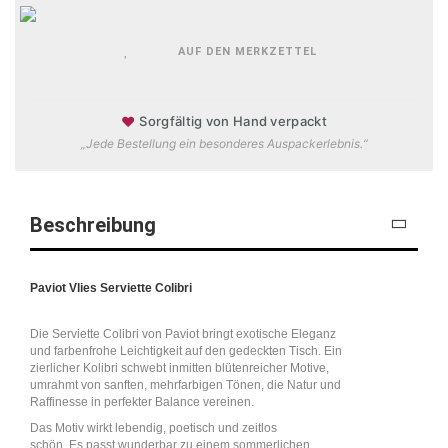
AUF DEN MERKZETTEL
♥
Sorgfältig von Hand verpackt
„Jede Bestellung ein besonderes Auspackerlebnis.“
Beschreibung
Paviot Vlies Serviette Colibri
Die Serviette Colibri von Paviot bringt exotische Eleganz
und farbenfrohe Leichtigkeit auf den gedeckten Tisch. Ein
zierlicher Kolibri schwebt inmitten blütenreicher Motive,
umrahmt von sanften, mehrfarbigen Tönen, die Natur und
Raffinesse in perfekter Balance vereinen.
Das Motiv wirkt lebendig, poetisch und zeitlos
schön. Es passt wunderbar zu einem sommerlichen