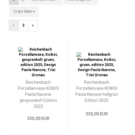
12 pro Seite
pro Seite
1
2
»
Reichenbach
Reichenbach
Porzellanvase KOIKOI
Porzellanvase KOIKOI
Paola Navone
Paola Navone hellgrün
gesprenkelt Edition
Edition 2025
2025
330,00 EUR
330,00 EUR