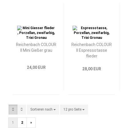
Reichenbach COLOUR
Reichenbach COLOUR
II Mini Gießer grau
II Espressotasse
flieder
24,00 EUR
28,00 EUR
Sortieren nach
Sortieren nach
12 pro Seite
pro Seite
1
2
»