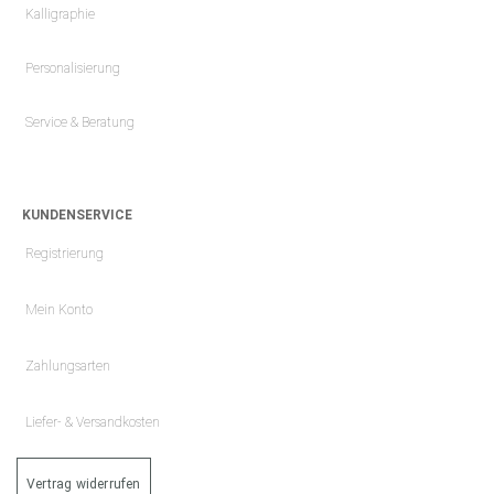
Kalligraphie
Personalisierung
Service & Beratung
KUNDENSERVICE
Registrierung
Mein Konto
Zahlungsarten
Liefer- & Versandkosten
Vertrag widerrufen