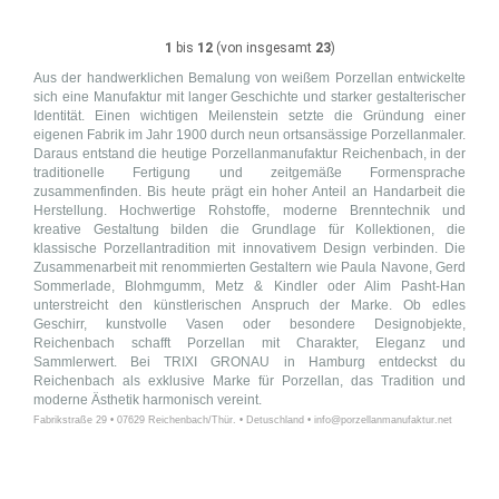
1
bis
12
(von insgesamt
23
)
Aus der handwerklichen Bemalung von weißem Porzellan entwickelte
sich eine Manufaktur mit langer Geschichte und starker gestalterischer
Identität. Einen wichtigen Meilenstein setzte die Gründung einer
eigenen Fabrik im Jahr 1900 durch neun ortsansässige Porzellanmaler.
Daraus entstand die heutige Porzellanmanufaktur Reichenbach, in der
traditionelle Fertigung und zeitgemäße Formensprache
zusammenfinden. Bis heute prägt ein hoher Anteil an Handarbeit die
Herstellung. Hochwertige Rohstoffe, moderne Brenntechnik und
kreative Gestaltung bilden die Grundlage für Kollektionen, die
klassische Porzellantradition mit innovativem Design verbinden. Die
Zusammenarbeit mit renommierten Gestaltern wie Paula Navone, Gerd
Sommerlade, Blohmgumm, Metz & Kindler oder Alim Pasht-Han
unterstreicht den künstlerischen Anspruch der Marke. Ob edles
Geschirr, kunstvolle Vasen oder besondere Designobjekte,
Reichenbach schafft Porzellan mit Charakter, Eleganz und
Sammlerwert. Bei TRIXI GRONAU in Hamburg entdeckst du
Reichenbach als exklusive Marke für Porzellan, das Tradition und
moderne Ästhetik harmonisch vereint.
Fabrikstraße 29 • 07629 Reichenbach/Thür. • Detuschland • info@porzellanmanufaktur.net