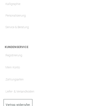
Kalligraphie
Personalisierung
Service & Beratung
KUNDENSERVICE
Registrierung
Mein Konto
Zahlungsarten
Liefer- & Versandkosten
Vertrag widerrufen