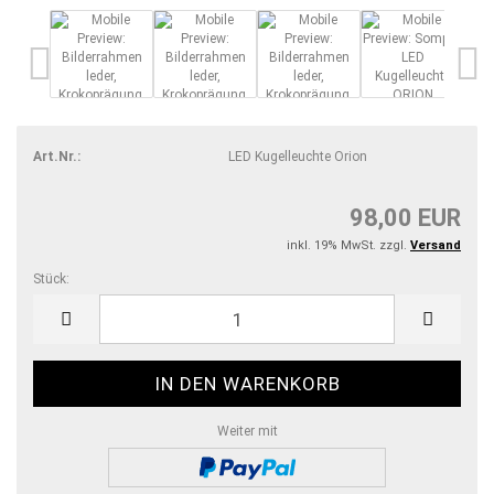
Art.Nr.:
LED Kugelleuchte Orion
98,00 EUR
inkl. 19% MwSt. zzgl.
Versand
Stück:
Stück
Weiter mit