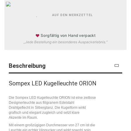
AUF DEN MERKZETTEL
♥
Sorgfältig von Hand verpackt
„Jede Bestellung ein besonderes Auspackerlebnis.“
Beschreibung
Sompex LED Kugelleuchte ORION
Die Sompex LED Kugelleuchte ORION ist eine zeitlose
Designerleuchte aus filigranem Edelstahl
Drahtgeflecht in Silberglanz. Die Kugelform wirkt
grafisch und elegant zugleich und setzt klare
Akzente im Raum.
Mit einem großzügigen Durchmesser von 27 cm ist die
Leuchte ein echter Hingucker und wirkt sowohl solo