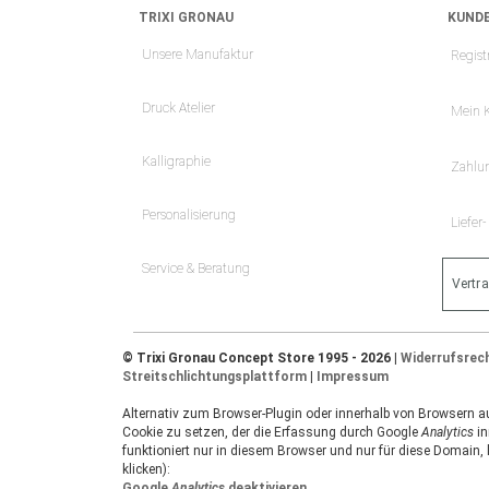
TRIXI GRONAU
KUNDE
Unsere Manufaktur
Regist
Druck Atelier
Mein 
Kalligraphie
Zahlu
Personalisierung
Liefer
Service & Beratung
Vertr
© Trixi Gronau Concept Store 1995 - 2026 |
Widerrufsrec
Streitschlichtungsplattform
|
Impressum
Alternativ zum Browser-Plugin oder innerhalb von Browsern auf
Cookie zu setzen, der die Erfassung durch Google
Analytics
in
funktioniert nur in diesem Browser und nur für diese Domain,
klicken):
Google
Analytics
deaktivieren