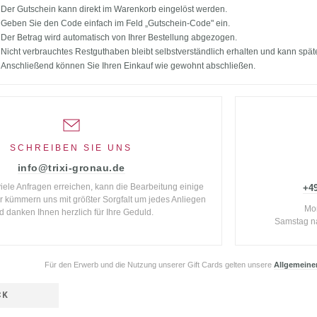
Der Gutschein kann direkt im Warenkorb eingelöst werden.
Geben Sie den Code einfach im Feld „Gutschein-Code" ein.
Der Betrag wird automatisch von Ihrer Bestellung abgezogen.
Nicht verbrauchtes Restguthaben bleibt selbstverständlich erhalten und kann spät
Anschließend können Sie Ihren Einkauf wie gewohnt abschließen.
SCHREIBEN SIE UNS
info@trixi-gronau.de
viele Anfragen erreichen, kann die Bearbeitung einige
+49
r kümmern uns mit größter Sorgfalt um jedes Anliegen
Mon
d danken Ihnen herzlich für Ihre Geduld.
Samstag n
Für den Erwerb und die Nutzung unserer Gift Cards gelten unsere
Allgemeine
CK