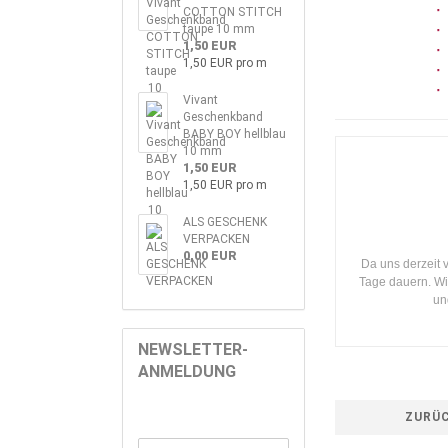
COTTON STITCH
taupe 10 mm
1,50 EUR
1,50 EUR pro m
Vivant
Geschenkband
BABY BOY hellblau
10 mm
1,50 EUR
1,50 EUR pro m
ALS GESCHENK
VERPACKEN
0,00 EUR
Da uns derzeit 
Tage dauern. Wi
un
NEWSLETTER-
ANMELDUNG
ZURÜ