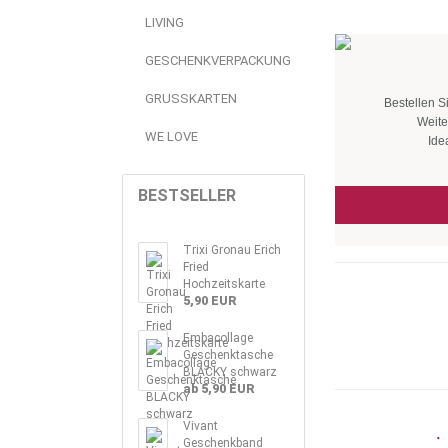
LIVING
GESCHENKVERPACKUNG
GRUSSKARTEN
Bestellen S
Weite
WE LOVE
Ide
BESTSELLER
Trixi Gronau Erich
Fried
Hochzeitskarte
5,90 EUR
Embacollage
Geschenktasche
BLACKY schwarz
ab 5,90 EUR
Vivant
Geschenkband