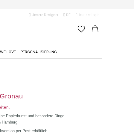
Unsere Designer
DE
Kundenlogin
ache auswählen
E-Mail
ferland
WE LOVE
PERSONALISIERUNG
Passwort
 Gronau
Konto erstellen
Passwort vergessen?
iten.
ine Papierkunst und besondere Dinge
in Hamburg.
version per Post erhältlich.