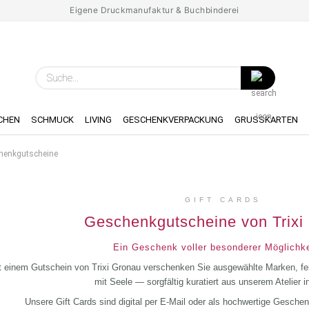
Eigene Druckmanufaktur & Buchbinderei
Spr
Suche...
Lie
CHEN
SCHMUCK
LIVING
GESCHENKVERPACKUNG
GRUSSKARTEN
henkgutscheine
GIFT CARDS
Geschenkgutscheine von Trixi
Ein Geschenk voller besonderer Möglichke
t einem Gutschein von Trixi Gronau verschenken Sie ausgewählte Marken, fe
mit Seele — sorgfältig kuratiert aus unserem Atelier 
Unsere Gift Cards sind digital per E-Mail oder als hochwertige Geschenk