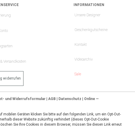
NSERVICE
INFORMATIONEN
Unsere Designer
rierung
Geschenkgutscheine
Konto
Kontakt
ngsarten
Videoarchiv
- & Versandkosten
Sale
ag widerrufen
ht- und Widerrufsformular
|
AGB
|
Datenschutz
|
Online —
 mobilen Geräten klicken Sie bitte auf den folgenden Link, um ein Opt-Out-
nerhalb dieser Website zukünftig verhindert (dieses Opt-Out-Cookie
 löschen Sie Ihre Cookies in diesem Browser, müssen Sie diesen Link erneut