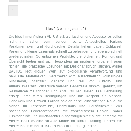
1
1
bis
1
(von insgesamt
1
)
Die Idee hinter Atelier BALTUS ist klar: Taschen und Accessoires sollen
nicht nur schön sein, sondern echte Alltagshelfer. Farbige
Karabinerhaken und durchdachte Details helfen dabei, Schlüssel,
Karten und kleine Essentials schnell zu befestigen und ebenso schnell
wiederzufinden. So entstehen Produkte, die Sicherheit, Komfort und
Übersicht bieten und sich besonders an moderne, urbane Frauen
richten, die praktische Lösungen mit Designanspruch suchen. Atelier
BALTUS legt großen Wert auf ökologische Verantwortung und
bewusste Materialwahl. Verarbeitet wird ausschließlich vollnarbiges
Rindsleder, pflanzlich gegerbt und frei von Chrom- und
Aluminiumsalzen. Zusätzlich werden Lederreste sinnvoll genutzt, um
Ressourcen zu schonen und Abfall zu reduzieren. Die Herstellung
erfolgt unter fairen Bedingungen und mit Respekt für Mensch,
Handwerk und Umwelt. Farben spielen dabei eine wichtige Rolle, sie
stehen für Lebensfreude, Optimismus und Persönlichkeit. Wer
nachhaltige Lederaccessoires mit französischem Design, hoher
Funktionalität und durchdachter Alltagstauglichkeit sucht, entdeckt mit
Atelier BALTUS eine stilvolle Marke mit klarer Haltung. Finden Sie
Atelier BALTUS bei TRIXI GRONAU in Hamburg und online.