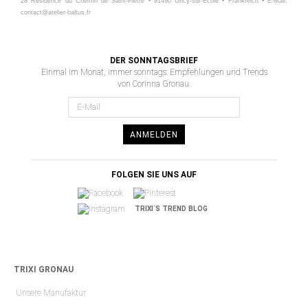
28 Résidence du Chemin de Saint-Pierre • 91490 Oncy-sur-Ecole • Frankreich • E-Mail:
contact@atelier-baltus.fr
DER SONNTAGSBRIEF
Einmal im Monat, immer sonntags: Empfehlungen und Trends
von Corinna Gronau.
ANMELDEN
FOLGEN SIE UNS AUF
TRIXI´S TREND BLOG
TRIXI GRONAU
Unsere Manufaktur