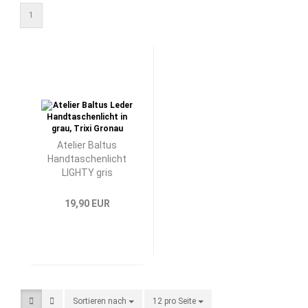
1
Atelier Baltus
Handtaschenlicht
LIGHTY gris
19,90 EUR
Sortieren nach
Sortieren nach
12 pro Seite
pro Seite