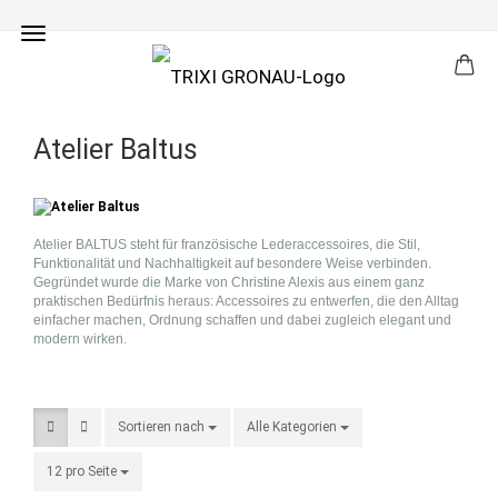
Eigene Druckmanufaktur & Buchbinderei
Atelier Baltus
Atelier BALTUS steht für französische Lederaccessoires, die Stil,
Funktionalität und Nachhaltigkeit auf besondere Weise verbinden.
Gegründet wurde die Marke von Christine Alexis aus einem ganz
praktischen Bedürfnis heraus: Accessoires zu entwerfen, die den Alltag
einfacher machen, Ordnung schaffen und dabei zugleich elegant und
modern wirken.
Sortieren nach
Sortieren nach
Alle Kategorien
pro Seite
12 pro Seite
pro Seite