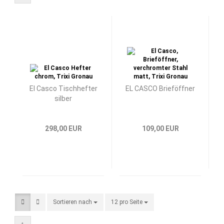
El Casco Tischhefter
EL CASCO Brieföffner
silber
298,00 EUR
109,00 EUR
Sortieren nach
Sortieren nach
12 pro Seite
pro Seite