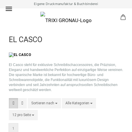
Eigene Druckmanufaktur & Buchbinderei
EL CASCO
El Casco steht für exklusive Schreibtischaccessoires, die Präzision,
Eleganz und handwerkliche Perfektion auf einzigartige Weise vereinen.
Die spanische Marke ist bekannt für hochwertige Büro- und
Schreibwarenobjekte, die Funktionalität mit luxuriösem Design
verbinden und seit Jahrzehnten auf anspruchsvollen Schreibtischen
weltweit geschätzt werden.
Sortieren nach
Sortieren nach
Alle Kategorien
pro Seite
12 pro Seite
pro Seite
1