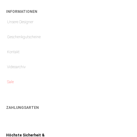
INFORMATIONEN
Unsere Designer
Geschenkgutscheine
Kontakt
Videoarchiv
Sale
ZAHLUNGSARTEN
Höchste Sicherheit &