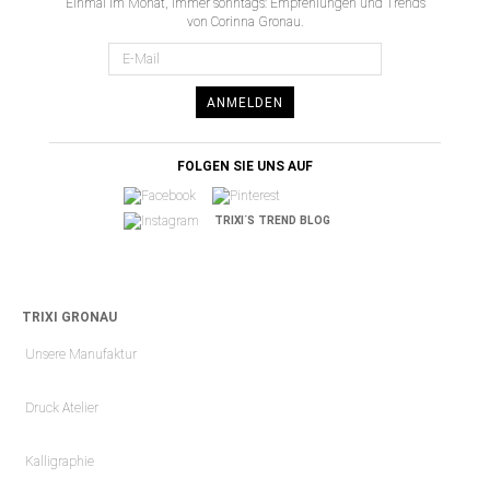
Einmal im Monat, immer sonntags: Empfehlungen und Trends
von Corinna Gronau.
ANMELDEN
FOLGEN SIE UNS AUF
TRIXI´S TREND BLOG
TRIXI GRONAU
Unsere Manufaktur
Druck Atelier
Kalligraphie