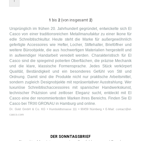
1
1
bis
2
(von insgesamt
2
)
Ursprünglich im frühen 20. Jahrhundert gegründet, entwickelte sich El
Casco von einer traditionsreichen Metallmanufaktur zu einer Ikone für
edle Schreibtischkultur. Heute steht die Marke für außergewöhnlich
gefertigte Accessoires wie Hefter, Locher, Stiftehalter, Brieföffner und
weitere Büroobjekte, die aus hochwertigen Materialien hergestellt und
in aufwendiger Handarbeit veredelt werden. Charakteristisch für El
Casco sind die spiegelnd polierten Oberflächen, die präzise Mechanik
und die klare, klassische Formensprache. Jedes Stück verkörpert
Qualität, Beständigkeit und ein besonderes Gefühl von Stil und
Ordnung. Damit sind die Produkte nicht nur praktische Arbeitsmittel,
sondern zugleich Designobjekte mit repräsentativer Ausstrahlung. Wer
luxuriöse Schreibtischaccessoires mit spanischer Handwerkskunst,
technischer Präzision und zeitloser Eleganz sucht, entdeckt mit El
Casco eine der renommiertesten Marken ihres Bereichs. Finden Sie El
Casco bei TRIXI GRONAU in Hamburg und online.
Dr. Gold GmbH & Co. KG • Humboldtstrasse 111 • 90459 Nürnberg • E-Mail: contact@el-
casco.com
DER SONNTAGSBRIEF