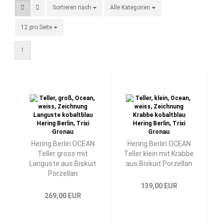
Sortieren nach
Sortieren nach
Alle Kategorien
pro Seite
12 pro Seite
pro Seite
1
Hering Berlin OCEAN
Hering Berlin OCEAN
Teller gross mit
Teller klein mit Krabbe
Languste aus Biskuit
aus Biskuit Porzellan
Porzellan
139,00 EUR
269,00 EUR