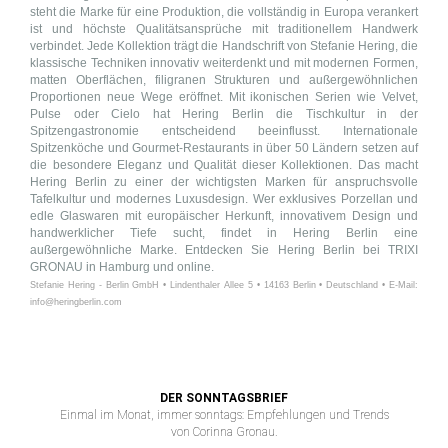
steht die Marke für eine Produktion, die vollständig in Europa verankert
ist und höchste Qualitätsansprüche mit traditionellem Handwerk
verbindet. Jede Kollektion trägt die Handschrift von Stefanie Hering, die
klassische Techniken innovativ weiterdenkt und mit modernen Formen,
matten Oberflächen, filigranen Strukturen und außergewöhnlichen
Proportionen neue Wege eröffnet. Mit ikonischen Serien wie Velvet,
Pulse oder Cielo hat Hering Berlin die Tischkultur in der
Spitzengastronomie entscheidend beeinflusst. Internationale
Spitzenköche und Gourmet-Restaurants in über 50 Ländern setzen auf
die besondere Eleganz und Qualität dieser Kollektionen. Das macht
Hering Berlin zu einer der wichtigsten Marken für anspruchsvolle
Tafelkultur und modernes Luxusdesign. Wer exklusives Porzellan und
edle Glaswaren mit europäischer Herkunft, innovativem Design und
handwerklicher Tiefe sucht, findet in Hering Berlin eine
außergewöhnliche Marke. Entdecken Sie Hering Berlin bei TRIXI
GRONAU in Hamburg und online.
Stefanie Hering - Berlin GmbH • Lindenthaler Allee 5 • 14163 Berlin • Deutschland • E-Mail:
info@heringberlin.com
DER SONNTAGSBRIEF
Einmal im Monat, immer sonntags: Empfehlungen und Trends
von Corinna Gronau.