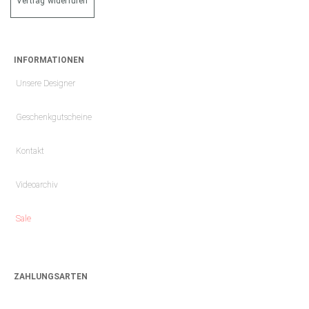
Vertrag widerrufen
INFORMATIONEN
Unsere Designer
Geschenkgutscheine
Kontakt
Videoarchiv
Sale
ZAHLUNGSARTEN