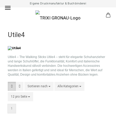
Eigene Druckmanufaktur & Buchbinderei
Utile4
Utile4 – The Walking Sticks Utile4 –
steht für elegante Schuhanzieher
und lange Schuhlöffel, die Funktionalität, Komfort und italienische
Handwerkskunst stilvoll verbinden. Die hochwertigen Accessoires
werden in Italien gefertigt und sind ideal für Menschen, die Wert auf
Qualität, Design und komfortables Anziehen ohne Bücken legen.
Sortieren nach
Sortieren nach
Alle Kategorien
pro Seite
12 pro Seite
pro Seite
1