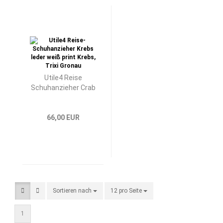
Utile4 Reise
Schuhanzieher Crab
66,00 EUR
Sortieren nach
Sortieren nach
12 pro Seite
pro Seite
1