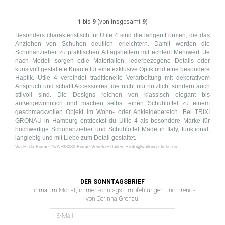
1
bis
9
(von insgesamt
9
)
Besonders charakteristisch für Utile 4 sind die langen Formen, die das
Anziehen von Schuhen deutlich erleichtern. Damit werden die
Schuhanzieher zu praktischen Alltagshelfern mit echtem Mehrwert. Je
nach Modell sorgen edle Materialien, lederbezogene Details oder
kunstvoll gestaltete Knäufe für eine exklusive Optik und eine besondere
Haptik. Utile 4 verbindet traditionelle Verarbeitung mit dekorativem
Anspruch und schafft Accessoires, die nicht nur nützlich, sondern auch
stilvoll sind. Die Designs reichen von klassisch elegant bis
außergewöhnlich und machen selbst einen Schuhlöffel zu einem
geschmackvollen Objekt im Wohn- oder Ankleidebereich. Bei TRIXI
GRONAU in Hamburg entdeckst du Utile 4 als besondere Marke für
hochwertige Schuhanzieher und Schuhlöffel Made in Italy, funktional,
langlebig und mit Liebe zum Detail gestaltet.
Via E. da Fiume 25/A •33080 Fiume Veneto • Italien • info@walking-sticks.eu
DER SONNTAGSBRIEF
Einmal im Monat, immer sonntags: Empfehlungen und Trends
von Corinna Gronau.