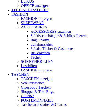
LUXUS
OFFICE anzeigen
TECH ACCESSOIRES
FASHION
FASHION anzeigen
SLEEPWEAR
ACCESSOIRES
ACCESSOIRES anzeigen
Schlüsselanhänger & Schlüsselherzen
Bag Charms
Schuhanzieher
Schals, Tücher & Cashmere
Brillenketten
Fächer
SONNENBRILLEN
Lesehilfen
FASHION anzeigen
TASCHEN
TASCHEN anzeigen
Schultertaschen
Crossbody Taschen
Shopper & Tote Bags
Clutches
PORTEMONNAIES
Taschenaccessoires & Charms