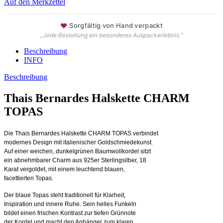
Auf den Merkzettel
♥
Sorgfältig von Hand verpackt
„Jede Bestellung ein besonderes Auspackerlebnis.“
Beschreibung
INFO
Beschreibung
Thais Bernardes Halskette CHARM
TOPAS
Die Thais Bernardes Halskette CHARM TOPAS verbindet
modernes Design mit italienischer Goldschmiedekunst.
Auf einer weichen, dunkelgrünen Baumwollkordel sitzt
ein abnehmbarer Charm aus 925er Sterlingsilber, 18
Karat vergoldet, mit einem leuchtend blauen,
facettierten Topas.
Der blaue Topas steht traditionell für Klarheit,
Inspiration und innere Ruhe. Sein helles Funkeln
bildet einen frischen Kontrast zur tiefen Grünnote
der Kordel und macht den Anhänger zum klaren