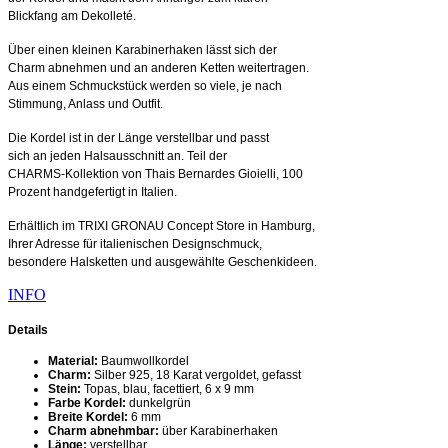
Blickfang am Dekolleté.
Über einen kleinen Karabinerhaken lässt sich der
Charm abnehmen und an anderen Ketten weitertragen.
Aus einem Schmuckstück werden so viele, je nach
Stimmung, Anlass und Outfit.
Die Kordel ist in der Länge verstellbar und passt
sich an jeden Halsausschnitt an. Teil der
CHARMS-Kollektion von Thais Bernardes Gioielli, 100
Prozent handgefertigt in Italien.
Erhältlich im TRIXI GRONAU Concept Store in Hamburg,
Ihrer Adresse für italienischen Designschmuck,
besondere Halsketten und ausgewählte Geschenkideen.
INFO
Details
Material:
Baumwollkordel
Charm:
Silber 925, 18 Karat vergoldet, gefasst
Stein:
Topas, blau, facettiert, 6 x 9 mm
Farbe Kordel:
dunkelgrün
Breite Kordel:
6 mm
Charm abnehmbar:
über Karabinerhaken
Länge:
verstellbar