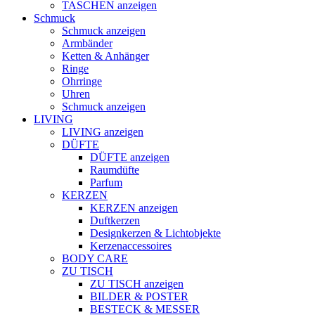
TASCHEN anzeigen
Schmuck
Schmuck anzeigen
Armbänder
Ketten & Anhänger
Ringe
Ohrringe
Uhren
Schmuck anzeigen
LIVING
LIVING anzeigen
DÜFTE
DÜFTE anzeigen
Raumdüfte
Parfum
KERZEN
KERZEN anzeigen
Duftkerzen
Designkerzen & Lichtobjekte
Kerzenaccessoires
BODY CARE
ZU TISCH
ZU TISCH anzeigen
BILDER & POSTER
BESTECK & MESSER