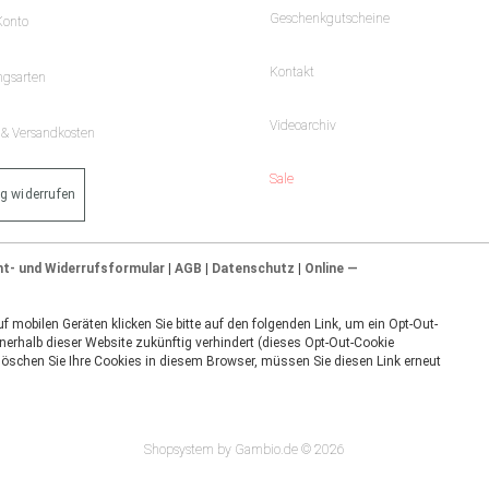
Geschenkgutscheine
Konto
Kontakt
ngsarten
Videoarchiv
- & Versandkosten
Sale
ag widerrufen
ht- und Widerrufsformular
|
AGB
|
Datenschutz
|
Online —
 mobilen Geräten klicken Sie bitte auf den folgenden Link, um ein Opt-Out-
nerhalb dieser Website zukünftig verhindert (dieses Opt-Out-Cookie
 löschen Sie Ihre Cookies in diesem Browser, müssen Sie diesen Link erneut
Shopsystem by Gambio.de © 2026