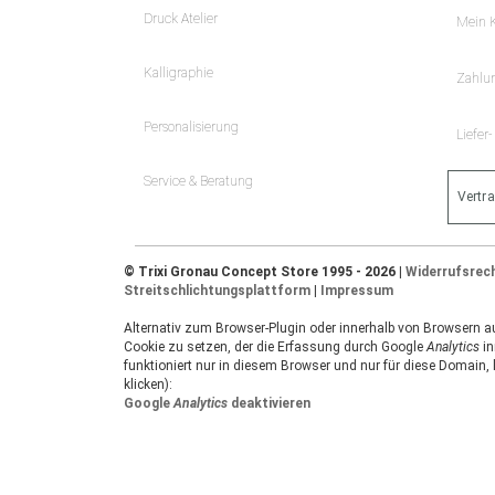
Druck Atelier
Mein 
Kalligraphie
Zahlu
Personalisierung
Liefer
Service & Beratung
Vertr
© Trixi Gronau Concept Store 1995 - 2026 |
Widerrufsrec
Streitschlichtungsplattform
|
Impressum
Alternativ zum Browser-Plugin oder innerhalb von Browsern auf
Cookie zu setzen, der die Erfassung durch Google
Analytics
in
funktioniert nur in diesem Browser und nur für diese Domain,
klicken):
Google
Analytics
deaktivieren