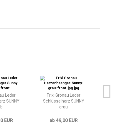
nau Leder
Trixi Gronau Leder
Trixi Gron
erz SUNNY
Schlüsselherz SUNNY
Schlüsselhe
lb
grau
gel
00 EUR
ab 49,00 EUR
ab 49,0