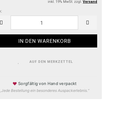
inkl. 19% MwSt. zzgl.
Versand
k:
k
AUF DEN MERKZETTEL
♥
Sorgfältig von Hand verpackt
„Jede Bestellung ein besonderes Auspackerlebnis.“