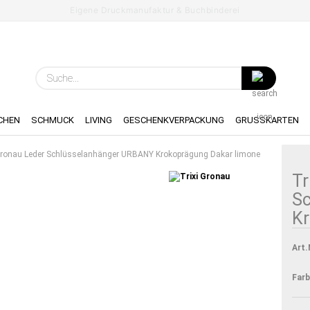
Eigene Druckmanufaktur & Buchbinderei
Spr
Suche...
Lie
CHEN
SCHMUCK
LIVING
GESCHENKVERPACKUNG
GRUSSKARTEN
Gronau Leder Schlüsselanhänger URBANY Krokoprägung Dakar limone
Tr
S
Kr
Art.
Farb