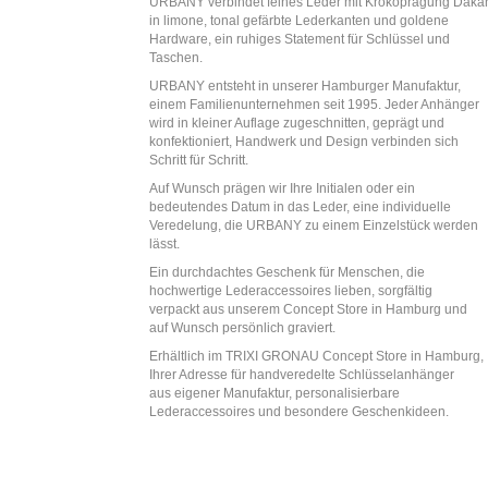
URBANY verbindet feines Leder mit Krokoprägung Daka
in limone, tonal gefärbte Lederkanten und goldene
Hardware, ein ruhiges Statement für Schlüssel und
Taschen.
URBANY entsteht in unserer Hamburger Manufaktur,
einem Familienunternehmen seit 1995. Jeder Anhänger
wird in kleiner Auflage zugeschnitten, geprägt und
konfektioniert, Handwerk und Design verbinden sich
Schritt für Schritt.
Auf Wunsch prägen wir Ihre Initialen oder ein
bedeutendes Datum in das Leder, eine individuelle
Veredelung, die URBANY zu einem Einzelstück werden
lässt.
Ein durchdachtes Geschenk für Menschen, die
hochwertige Lederaccessoires lieben, sorgfältig
verpackt aus unserem Concept Store in Hamburg und
auf Wunsch persönlich graviert.
Erhältlich im TRIXI GRONAU Concept Store in Hamburg,
Ihrer Adresse für handveredelte Schlüsselanhänger
aus eigener Manufaktur, personalisierbare
Lederaccessoires und besondere Geschenkideen.