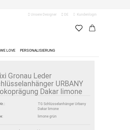
Unsere Designer
DE
Kundenlogin
ache auswählen
E-Mail
ferland
WE LOVE
PERSONALISIERUNG
Passwort
ixi Gronau Leder
chlüsselanhänger URBANY
okoprägung Dakar limone
Konto erstellen
Passwort vergessen?
Nr.:
TG Schlüsselanhänger Urbany
Dakar limone
e:
limone grün