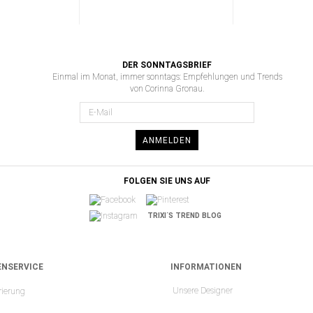
DER SONNTAGSBRIEF
Einmal im Monat, immer sonntags: Empfehlungen und Trends
von Corinna Gronau.
ANMELDEN
FOLGEN SIE UNS AUF
TRIXI´S TREND BLOG
NSERVICE
INFORMATIONEN
Unsere Designer
rierung