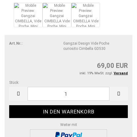
Art.Nr.:
Gangzai Design Vide Poche
curiosito Cimbella GD530
69,00 EUR
inkl. 19% MwSt. zzgl.
Versand
Stück:
Stück
Weiter mit