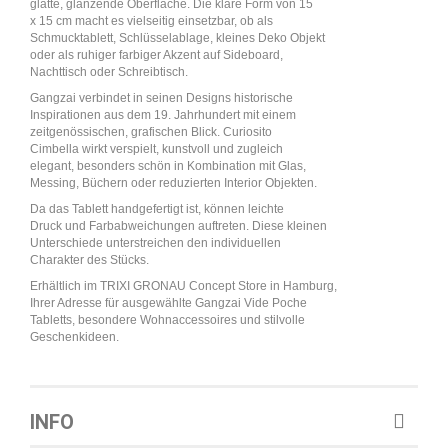
glatte, glänzende Oberfläche. Die klare Form von 15
x 15 cm macht es vielseitig einsetzbar, ob als
Schmucktablett, Schlüsselablage, kleines Deko Objekt
oder als ruhiger farbiger Akzent auf Sideboard,
Nachttisch oder Schreibtisch.
Gangzai verbindet in seinen Designs historische
Inspirationen aus dem 19. Jahrhundert mit einem
zeitgenössischen, grafischen Blick. Curiosito
Cimbella wirkt verspielt, kunstvoll und zugleich
elegant, besonders schön in Kombination mit Glas,
Messing, Büchern oder reduzierten Interior Objekten.
Da das Tablett handgefertigt ist, können leichte
Druck und Farbabweichungen auftreten. Diese kleinen
Unterschiede unterstreichen den individuellen
Charakter des Stücks.
Erhältlich im TRIXI GRONAU Concept Store in Hamburg,
Ihrer Adresse für ausgewählte Gangzai Vide Poche
Tabletts, besondere Wohnaccessoires und stilvolle
Geschenkideen.
INFO