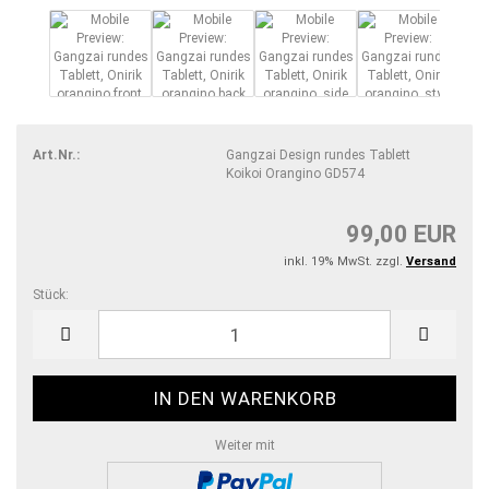
Art.Nr.:
Gangzai Design rundes Tablett
Koikoi Orangino GD574
99,00 EUR
inkl. 19% MwSt. zzgl.
Versand
Stück:
Stück
Weiter mit