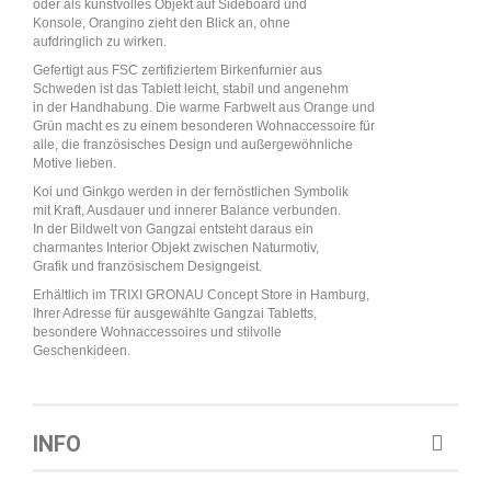
oder als kunstvolles Objekt auf Sideboard und
Konsole, Orangino zieht den Blick an, ohne
aufdringlich zu wirken.
Gefertigt aus FSC zertifiziertem Birkenfurnier aus
Schweden ist das Tablett leicht, stabil und angenehm
in der Handhabung. Die warme Farbwelt aus Orange und
Grün macht es zu einem besonderen Wohnaccessoire für
alle, die französisches Design und außergewöhnliche
Motive lieben.
Koi und Ginkgo werden in der fernöstlichen Symbolik
mit Kraft, Ausdauer und innerer Balance verbunden.
In der Bildwelt von Gangzai entsteht daraus ein
charmantes Interior Objekt zwischen Naturmotiv,
Grafik und französischem Designgeist.
Erhältlich im TRIXI GRONAU Concept Store in Hamburg,
Ihrer Adresse für ausgewählte Gangzai Tabletts,
besondere Wohnaccessoires und stilvolle
Geschenkideen.
INFO