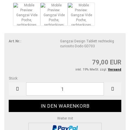
Art.Nr.:
Gangzai Design Tablett rechteckig
curiosito Dodo GD703
79,00 EUR
inkl. 19% MwSt. zzgl.
Versand
Stück:
Stück
Weiter mit