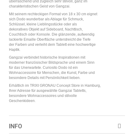
überraschend und zugleich sehr stilvoll, ganz im
charakteristischen Geist von Gangzai.
Mit seinem rechteckigen Format von 18 x 30 cm eignet
sich Dodo wunderbar als Ablage für Schmuck,
Schlüssel, kleine Lieblingsstücke oder als
dekoratives Objekt auf Sideboard, Nachttisch,
Couchtisch oder Konsole. Die glänzende, aufwendig
lackierte Emaille Oberfläche unterstreicht die Tiefe
der Farben und verleiht dem Tablett eine hochwertige
Haptik.
Gangzai verbindet historische Inspirationen mit
moderner französischer Bildsprache und einem Sinn
für das Unerwartete. Curiosito Dodo ist ein
Wohnaccessoire für Menschen, die Kunst, Farbe und
besondere Details mit Persönlichkeit lieben.
Erhältlich im TRIXI GRONAU Concept Store in Hamburg,
Ihrer Adresse für ausgewählte Gangzai Tabletts,
besondere Wohnaccessoires und stilvolle
Geschenkideen.
INFO