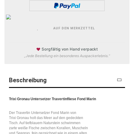
AUF DEN MERKZETTEL
♥
Sorgfältig von Hand verpackt
„Jede Bestellung ein besonderes Auspackerlebnis.“
Beschreibung
Trixi Gronau Untersetzer Travertinfliese Fond Marin
Der Travertin Untersetzer Fond Marin von
Trixi Gronau holt das Meer auf den gedeckten
Tisch. Auf tiefblauem Naturstein schwimmen
zarte weiße Fische zwischen Korallen, Muscheln
und Seegras, fein gezeichnet wie in einem alten