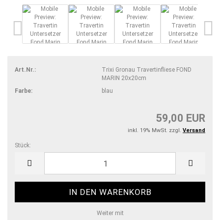
Art.Nr.:
Trixi Gronau Travertinfliese FOND
MARIN 20x20cm
Farbe:
blau
59,00 EUR
inkl. 19% MwSt. zzgl.
Versand
Stück:
Stück
Weiter mit