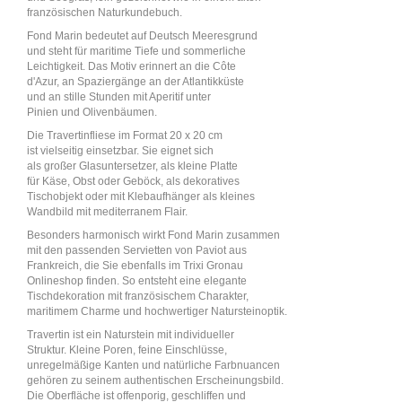
französischen Naturkundebuch.
Fond Marin bedeutet auf Deutsch Meeresgrund
und steht für maritime Tiefe und sommerliche
Leichtigkeit. Das Motiv erinnert an die Côte
d'Azur, an Spaziergänge an der Atlantikküste
und an stille Stunden mit Aperitif unter
Pinien und Olivenbäumen.
Die Travertinfliese im Format 20 x 20 cm
ist vielseitig einsetzbar. Sie eignet sich
als großer Glasuntersetzer, als kleine Platte
für Käse, Obst oder Geböck, als dekoratives
Tischobjekt oder mit Klebaufhänger als kleines
Wandbild mit mediterranem Flair.
Besonders harmonisch wirkt Fond Marin zusammen
mit den passenden Servietten von Paviot aus
Frankreich, die Sie ebenfalls im Trixi Gronau
Onlineshop finden. So entsteht eine elegante
Tischdekoration mit französischem Charakter,
maritimem Charme und hochwertiger Natursteinoptik.
Travertin ist ein Naturstein mit individueller
Struktur. Kleine Poren, feine Einschlüsse,
unregelmäßige Kanten und natürliche Farbnuancen
gehören zu seinem authentischen Erscheinungsbild.
Die Oberfläche ist offenporig, geschliffen und